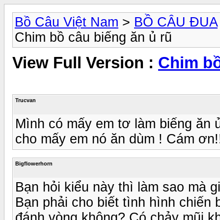
Bồ Câu Việt Nam
>
BỒ CÂU ĐUA
Chim bồ câu biếng ăn ủ rũ
View Full Version :
Chim bồ
Trucvan
Mình có mấy em tơ làm biếng ăn ủ
cho mấy em nó ăn dùm ! Cám ơn!!
Bigflowerhorn
Bạn hỏi kiểu này thì làm sao mà 
Bạn phải cho biết tình hình chiến
đánh vòng không? Có chảy mũi kh