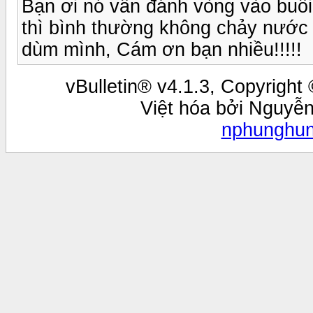
Bạn ơi nó vẫn đánh vòng vào buổi
thì bình thường không chảy nước m
dùm mình, Cám ơn bạn nhiều!!!!!
vBulletin® v4.1.3, Copyright 
Việt hóa bởi Nguyễ
nphunghu