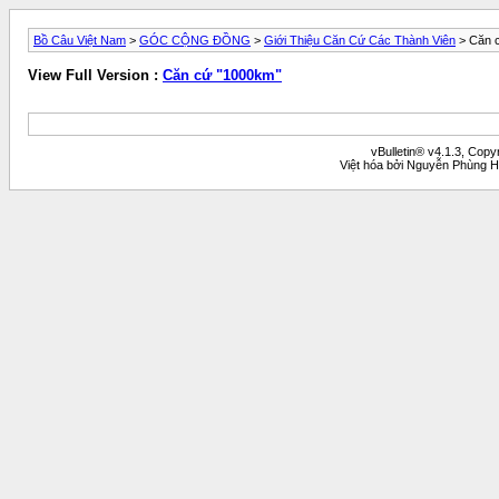
Bồ Câu Việt Nam
>
GÓC CỘNG ĐỒNG
>
Giới Thiệu Căn Cứ Các Thành Viên
> Căn 
View Full Version :
Căn cứ "1000km"
vBulletin® v4.1.3, Copy
Việt hóa bởi Nguyễn Phùng H