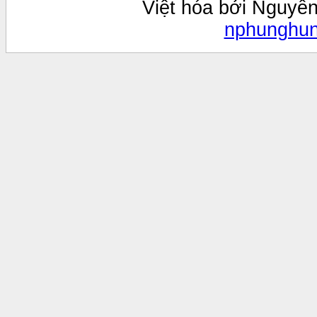
Việt hóa bởi Nguyễ
nphunghu