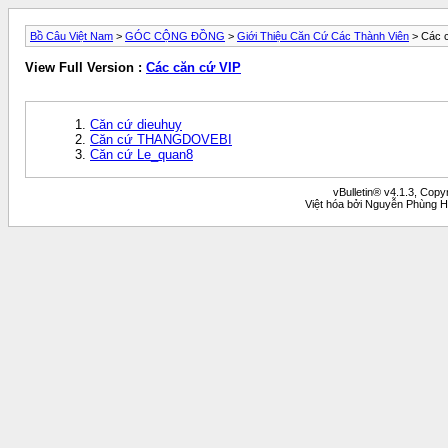
Bồ Câu Việt Nam
>
GÓC CỘNG ĐỒNG
>
Giới Thiệu Căn Cứ Các Thành Viên
> Các c
View Full Version :
Các căn cứ VIP
Căn cứ dieuhuy
Căn cứ THANGDOVEBI
Căn cứ Le_quan8
vBulletin® v4.1.3, Copy
Việt hóa bởi Nguyễn Phùng H