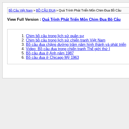
Bồ Câu Việt Nam
>
BỒ CÂU ĐUA
> Quá Trình Phát Triển Môn Chim Đua Bồ Câu
View Full Version :
Quá Trình Phát Triển Môn Chim Đua Bồ Câu
Chim bồ câu trong lịch sử quân sự
Chim bồ câu trong lịch sử chiến tranh Việt Nam
Bồ câu đua chặng đường trăm năm hình thành và phát triển
Video: Bồ câu đua trong chiến tranh Thế giới thứ I
Bồ câu đua ở Anh năm 1987
Bồ câu đua ở Chicago Mỹ 1963