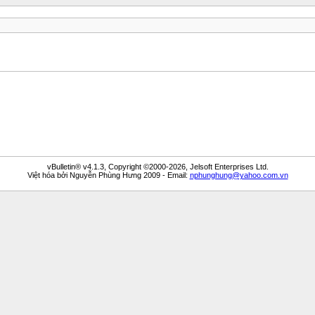
vBulletin® v4.1.3, Copyright ©2000-2026, Jelsoft Enterprises Ltd.
Việt hóa bởi Nguyễn Phùng Hưng 2009 - Email:
nphunghung@yahoo.com.vn