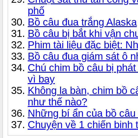
phố
Bồ câu đua trắng Alaska
Bồ câu bị bắt khi vận ch
Phim tài liệu đặc biệt: N
Bồ câu đua giám sát ô 
Chú chim bồ câu bị phát h
vì bay
Không la bàn, chim bồ c
như thế nào?
Những bí ẩn của bồ câu
Chuyện về 1 chiến binh 