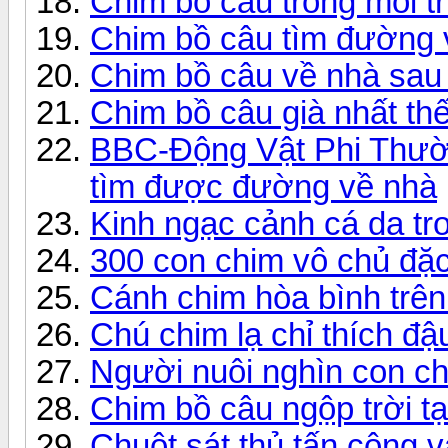
Chim bồ câu trong môi t
Chim bồ câu tìm đường 
Chim bồ câu về nhà sau
Chim bồ câu già nhất thế
BBC-Động Vật Phi Thườ
tìm được đường về nhà
Kinh ngạc cảnh cá da tr
300 con chim vô chủ đặc
Cánh chim hòa bình trê
Chú chim lạ chỉ thích đậ
Người nuôi nghìn con c
Chim bồ câu ngộp trời tạ
Chuột sát thủ tấn công v