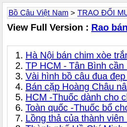
Bồ Câu Việt Nam
>
TRAO ĐỔI M
View Full Version :
Rao bá
Hà Nội bán chim xòe trắng
TP HCM - Tân Bình cần b
Vài hình bồ câu đua đẹ
Bán cặp Hoàng Châu nâ
HCM -Thuốc dành cho c
Toàn quốc -Thuốc bổ ch
Lồng thả của thành viên