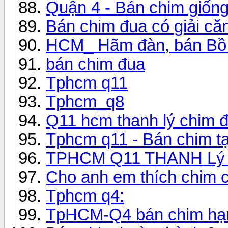
Quận 4 - Bán chim giốn
Bán chim đua có giải că
HCM_ Hãm đàn, bán Bồ 
bán chim đua
Tphcm q11
Tphcm_q8
Q11 hcm thanh lý chim đ
Tphcm q11 - Bán chim tạ
TPHCM Q11 THANH Lý 
Cho anh em thích chim 
Tphcm q4:
TpHCM-Q4 bán chim hạng