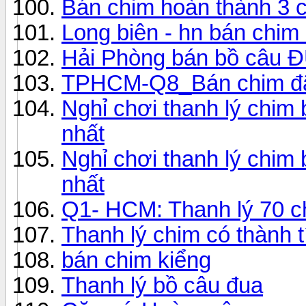
Bán chim hoàn thành 3 
Long biên - hn bán chim 
Hải Phòng bán bồ câu 
TPHCM-Q8_Bán chim đã
Nghỉ chơi thanh lý chim 
nhất
Nghỉ chơi thanh lý chim 
nhất
Q1- HCM: Thanh lý 70 chi
Thanh lý chim có thành t
bán chim kiểng
Thanh lý bồ câu đua