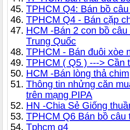
TPHCM Q4: Bán bồ câu
TPHCM Q4 - Bán cặp ch
HCM -Bán 2 con bồ câu 
Trung Quốc
TPHCM - Bán đuôi xòe 
TPHCM ( Q5 ) ---> Cần th
HCM -Bán lòng thả chim
Thông tin nhửng căn mu
trên mạng PIPA
HN -Chia Sẻ Giống thu
TPHCM Q6 Bán bồ câu t
Tphcm q4