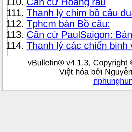
Căn cứ Hoàng râu
Thanh lý chim bồ câu đu
Tphcm bán Bồ câu:
Căn cứ PaulSaigon: Bán 
Thanh lý các chiến binh
vBulletin® v4.1.3, Copyright 
Việt hóa bởi Nguyễ
nphunghu