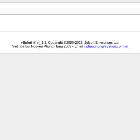
vBulletin® v4.1.3, Copyright ©2000-2026, Jelsoft Enterprises Ltd.
Việt hóa bởi Nguyễn Phùng Hưng 2009 - Email:
nphunghung@yahoo.com.vn