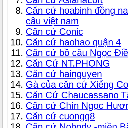
Căn cứ hoabinh đồng nai
câu việt nam
Căn cứ Conic
Căn cứ haohao quận 4
Căn cứ bồ câu Ngọc Đi
Căn Cứ NT.PHONG
Căn cứ hainguyen
Gà của căn cứ Xiểng C
Căn Cứ Chaucassano T
Căn cứ Chín Ngọc Hươ
Căn cứ cuongq8
Căn cứ Nobody -miền B