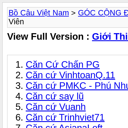
Bồ Câu Việt Nam
>
GÓC CỘNG 
Viên
View Full Version :
Giới Th
Căn Cứ Chấn PG
Căn cứ VinhtoanQ.11
Căn cứ PMKC - Phú Nh
Căn cứ say lũ
Căn cứ Vuanh
Căn cứ Trinhviet71
Căn cứ AsianaLoft