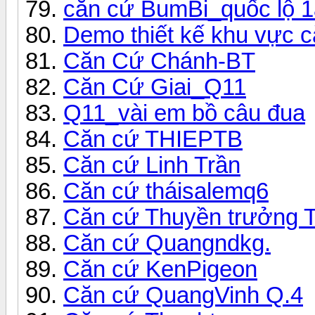
căn cứ BumBi_quốc lộ 1
Demo thiết kế khu vực 
Căn Cứ Chánh-BT
Căn Cứ Giai_Q11
Q11_vài em bồ câu đua
Căn cứ THIEPTB
Căn cứ Linh Trần
Căn cứ tháisalemq6
Căn cứ Thuyền trưởng 
Căn cứ Quangndkg.
Căn cứ KenPigeon
Căn cứ QuangVinh Q.4