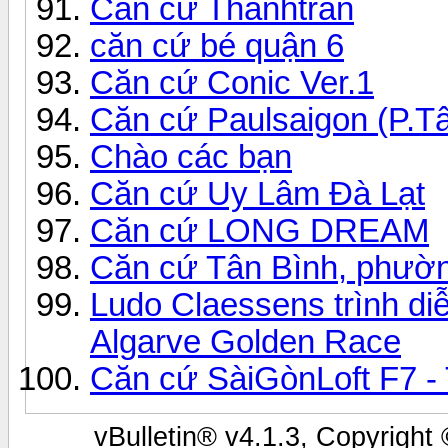
Căn cứ Thanhtran
căn cứ bé quận 6
Căn cứ Conic Ver.1
Căn cứ Paulsaigon (P.T
Chào các bạn
Căn cứ Uy Lâm Đà Lạt
Căn cứ LONG DREAM
Căn cứ Tân Bình, phườ
Ludo Claessens trình diễ
Algarve Golden Race
Căn cứ SàiGònLoft F7 - 
vBulletin® v4.1.3, Copyright 