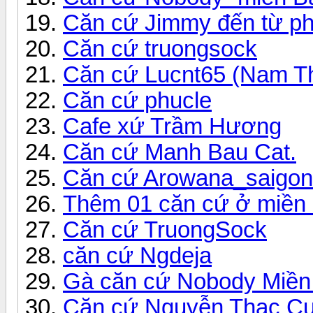
Căn cứ Jimmy đến từ phi
Căn cứ truongsock
Căn cứ Lucnt65 (Nam Th
Căn cứ phucle
Cafe xứ Trầm Hương
Căn cứ Manh Bau Cat.
Căn cứ Arowana_saigon
Thêm 01 căn cứ ở miền
Căn cứ TruongSock
căn cứ Ngdeja
Gà căn cứ Nobody Miền
Căn cứ Nguyễn Thạc Cườ