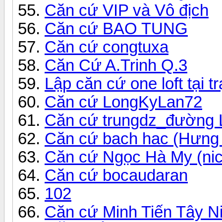
Căn cứ VIP và Vô địch
Căn cứ BAO TUNG
Căn cứ congtuxa
Căn Cứ A.Trinh Q.3
Lập căn cứ one loft tại t
Căn cứ LongKyLan72
Căn cứ trungdz_đường 
Căn cứ bach hac (Hưng
Căn cứ Ngọc Hà My (nick
Căn cứ bocaudaran
102
Căn cứ Minh Tiến Tây N