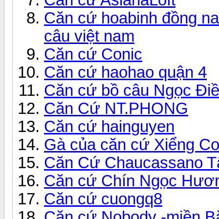
Căn cứ hoabinh đồng nai
câu việt nam
Căn cứ Conic
Căn cứ haohao quận 4
Căn cứ bồ câu Ngọc Đi
Căn Cứ NT.PHONG
Căn cứ hainguyen
Gà của căn cứ Xiểng C
Căn Cứ Chaucassano T
Căn cứ Chín Ngọc Hươ
Căn cứ cuongq8
Căn cứ Nobody -miền B