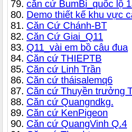
căn cứ BumBi_quốc lộ 1
Demo thiết kế khu vực 
Căn Cứ Chánh-BT
Căn Cứ Giai_Q11
Q11_vài em bồ câu đua
Căn cứ THIEPTB
Căn cứ Linh Trần
Căn cứ tháisalemq6
Căn cứ Thuyền trưởng 
Căn cứ Quangndkg.
Căn cứ KenPigeon
Căn cứ QuangVinh Q.4