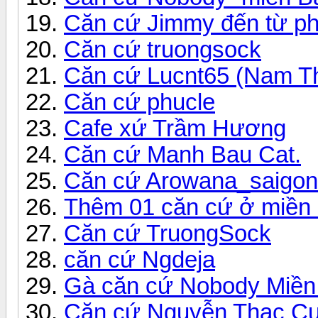
Căn cứ Jimmy đến từ phi
Căn cứ truongsock
Căn cứ Lucnt65 (Nam Th
Căn cứ phucle
Cafe xứ Trầm Hương
Căn cứ Manh Bau Cat.
Căn cứ Arowana_saigon
Thêm 01 căn cứ ở miền
Căn cứ TruongSock
căn cứ Ngdeja
Gà căn cứ Nobody Miền
Căn cứ Nguyễn Thạc Cườ