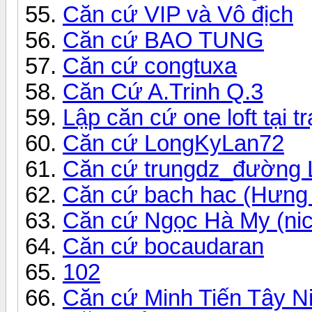
Căn cứ VIP và Vô địch
Căn cứ BAO TUNG
Căn cứ congtuxa
Căn Cứ A.Trinh Q.3
Lập căn cứ one loft tại t
Căn cứ LongKyLan72
Căn cứ trungdz_đường 
Căn cứ bach hac (Hưng
Căn cứ Ngọc Hà My (nick
Căn cứ bocaudaran
102
Căn cứ Minh Tiến Tây N