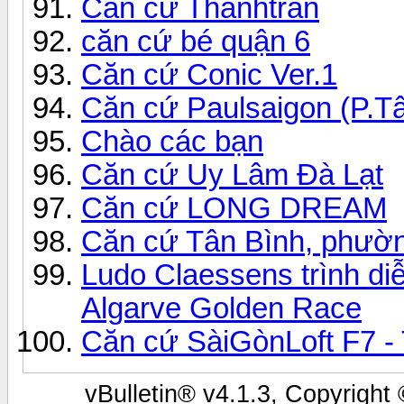
Căn cứ Thanhtran
căn cứ bé quận 6
Căn cứ Conic Ver.1
Căn cứ Paulsaigon (P.T
Chào các bạn
Căn cứ Uy Lâm Đà Lạt
Căn cứ LONG DREAM
Căn cứ Tân Bình, phườ
Ludo Claessens trình diễ
Algarve Golden Race
Căn cứ SàiGònLoft F7 - 
vBulletin® v4.1.3, Copyright 