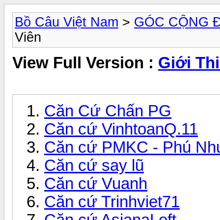
Bồ Câu Việt Nam
>
GÓC CỘNG 
Viên
View Full Version :
Giới Th
Căn Cứ Chấn PG
Căn cứ VinhtoanQ.11
Căn cứ PMKC - Phú Nh
Căn cứ say lũ
Căn cứ Vuanh
Căn cứ Trinhviet71
Căn cứ AsianaLoft