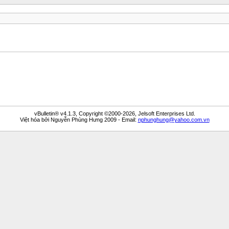
vBulletin® v4.1.3, Copyright ©2000-2026, Jelsoft Enterprises Ltd.
Việt hóa bởi Nguyễn Phùng Hưng 2009 - Email:
nphunghung@yahoo.com.vn