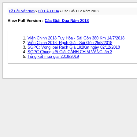
Bồ Câu Việt Nam
>
BỒ CÂU ĐUA
> Các Giải Đua Năm 2018
View Full Version :
Các Giải Đua Năm 2018
Viễn Chinh 2018 Tuy Hòa - Sài Gòn 380 Km 14/7/2018
Viễn Chinh 2018: Rạch Giá - Sài Gòn 25/8/2018
SGPC: Vòng loại Rạch Giá 192Km ngày 02/12/2018
SGPC:Chung kết Giải CÁNH CHIM VÀNG lần 3
Tổng kết mùa giải 2018/2019