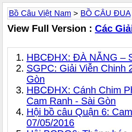
Bồ Câu Việt Nam
>
BỒ CÂU ĐUA
View Full Version :
Các Giả
HBCĐHX: ĐÀ NẴNG – SÀI
SGPC: Giải Viễn Chinh
Gòn
HBCĐHX: Cánh Chim P
Cam Ranh - Sài Gòn
Hội bồ câu Quận 6: Ca
07/05/2016