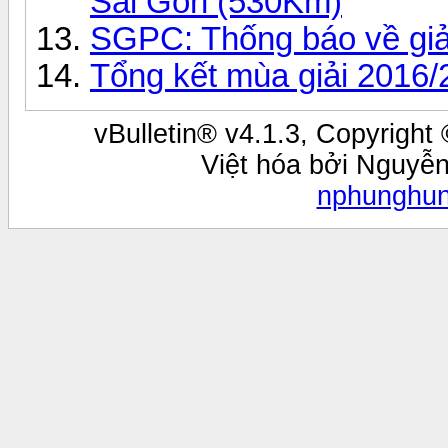
Sài Gòn (530Km)
SGPC: Thống báo về gi
Tổng kết mùa giải 2016/
vBulletin® v4.1.3, Copyright 
Việt hóa bởi Nguyễ
nphunghu