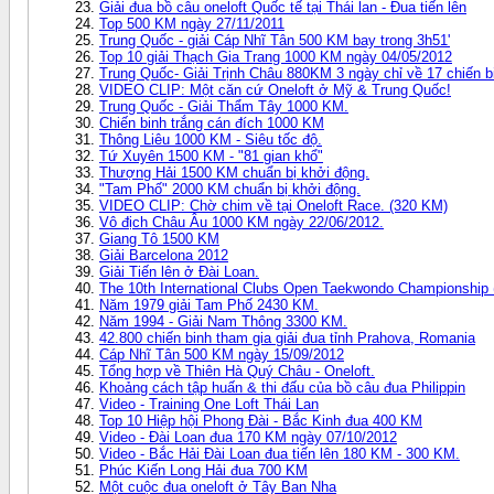
Giải đua bồ câu oneloft Quốc tế tại Thái lan - Đua tiến lên
Top 500 KM ngày 27/11/2011
Trung Quốc - giải Cáp Nhĩ Tân 500 KM bay trong 3h51'
Top 10 giải Thạch Gia Trang 1000 KM ngày 04/05/2012
Trung Quốc- Giải Trịnh Châu 880KM 3 ngày chỉ về 17 chiến b
VIDEO CLIP: Một căn cứ Oneloft ở Mỹ & Trung Quốc!
Trung Quốc - Giải Thẩm Tây 1000 KM.
Chiến binh trắng cán đích 1000 KM
Thông Liêu 1000 KM - Siêu tốc độ.
Tứ Xuyên 1500 KM - "81 gian khổ"
Thượng Hải 1500 KM chuẩn bị khởi động.
"Tam Phố" 2000 KM chuẩn bị khởi động.
VIDEO CLIP: Chờ chim về tại Oneloft Race. (320 KM)
Vô địch Châu Âu 1000 KM ngày 22/06/2012.
Giang Tô 1500 KM
Giải Barcelona 2012
Giải Tiến lên ở Đài Loan.
The 10th International Clubs Open Taekwondo Championship 
Năm 1979 giải Tam Phố 2430 KM.
Năm 1994 - Giải Nam Thông 3300 KM.
42.800 chiến binh tham gia giải đua tỉnh Prahova, Romania
Cáp Nhĩ Tân 500 KM ngày 15/09/2012
Tổng hợp về Thiên Hà Quý Châu - Oneloft.
Khoảng cách tập huấn & thi đấu của bồ câu đua Philippin
Video - Training One Loft Thái Lan
Top 10 Hiệp hội Phong Đài - Bắc Kinh đua 400 KM
Video - Đài Loan đua 170 KM ngày 07/10/2012
Video - Bắc Hải Đài Loan đua tiến lên 180 KM - 300 KM.
Phúc Kiến Long Hải đua 700 KM
Một cuộc đua oneloft ở Tây Ban Nha