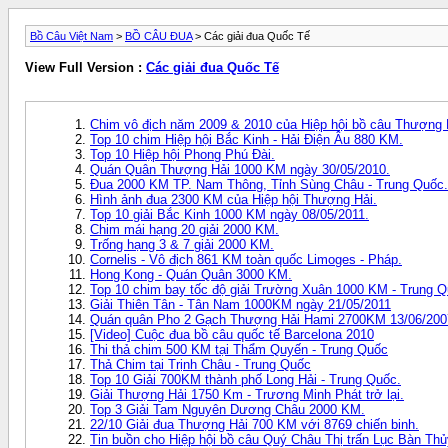
Bồ Câu Việt Nam
>
BỒ CÂU ĐUA
> Các giải đua Quốc Tế
View Full Version :
Các giải đua Quốc Tế
Chim vô địch năm 2009 & 2010 của Hiệp hội bồ câu Thượng 
Top 10 chim Hiệp hội Bắc Kinh - Hải Điện Âu 880 KM.
Top 10 Hiệp hội Phong Phú Đài.
Quán Quân Thượng Hải 1000 KM ngày 30/05/2010.
Đua 2000 KM TP. Nam Thông, Tỉnh Sùng Châu - Trung Quốc.
Hình ảnh đua 2300 KM của Hiệp hội Thượng Hải.
Top 10 giải Bắc Kinh 1000 KM ngày 08/05/2011.
Chim mái hạng 20 giải 2000 KM.
Trống hạng 3 & 7 giải 2000 KM.
Cornelis - Vô địch 861 KM toàn quốc Limoges - Pháp.
Hong Kong - Quán Quân 3000 KM.
Top 10 chim bay tốc độ giải Trường Xuân 1000 KM - Trung Q
Giải Thiên Tân - Tân Nam 1000KM ngày 21/05/2011
Quán quân Pho 2 Gạch Thượng Hải Hami 2700KM 13/06/200
[Video] Cuộc đua bồ câu quốc tế Barcelona 2010
Thi thả chim 500 KM tại Thẩm Quyến - Trung Quốc
Thả Chim tại Trịnh Châu - Trung Quốc
Top 10 Giải 700KM thành phố Long Hải - Trung Quốc.
Giải Thượng Hải 1750 Km - Trương Minh Phát trở lại.
Top 3 Giải Tam Nguyên Dương Châu 2000 KM.
22/10 Giải đua Thượng Hải 700 KM với 8769 chiến binh.
Tin buồn cho Hiệp hội bồ câu Quý Châu Thị trấn Lục Bàn Thủ