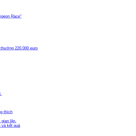
 Pigeon Race"
i thưởng 220.000 euro
.
g thích
gian lận.
và kết quả