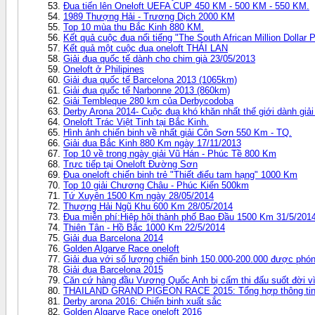
Đua tiến lên Oneloft UEFA CUP 450 KM - 500 KM - 550 KM.
1989 Thượng Hải - Trương Dịch 2000 KM
Top 10 mùa thu Bắc Kinh 880 KM.
Kết quả cuộc đua nổi tiếng "The South African Million Dollar
Kết quả một cuộc đua oneloft THÁI LAN
Giải đua quốc tế dành cho chim già 23/05/2013
Oneloft ở Philipines
Giải đua quốc tế Barcelona 2013 (1065km)
Giải đua quốc tế Narbonne 2013 (860km)
Giải Tembleque 280 km của Derbycodoba
Derby Arona 2014- Cuộc đua khó khăn nhất thế giới dành giả
Oneloft Trác Việt Tinh tại Bắc Kinh.
Hình ảnh chiến binh về nhất giải Côn Sơn 550 Km - TQ.
Giải đua Bắc Kinh 880 Km ngày 17/11/2013
Top 10 về trong ngày giải Vũ Hán - Phúc Tề 800 Km
Trực tiếp tại Oneloft Đường Sơn
Đua oneloft chiến binh trẻ "Thiết điểu tam hạng" 1000 Km
Top 10 giải Chương Châu - Phúc Kiến 500km
Tứ Xuyên 1500 Km ngày 28/05/2014
Thượng Hải Ngũ Khu 600 Km 28/05/2014
Đua miễn phí:Hiệp hội thành phố Bao Đầu 1500 Km 31/5/2014
Thiên Tân - Hồ Bắc 1000 Km 22/5/2014
Giải đua Barcelona 2014
Golden Algarve Race oneloft
Giải đua với số lượng chiến binh 150.000-200.000 được phón
Giải đua Barcelona 2015
Căn cứ hàng đầu Vương Quốc Anh bị cấm thi đấu suốt đời vì 
THAILAND GRAND PIGEON RACE 2015: Tổng hợp thông tin 
Derby arona 2016: Chiến binh xuất sắc
Golden Algarve Race oneloft 2016