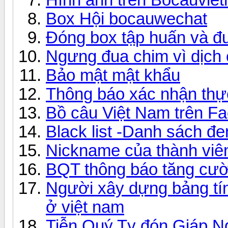
Box Hội bocauwechat
Đóng box tập huấn và đu
Ngưng đua chim vì dịch
Bảo mật mật khẩu
Thông báo xác nhận thực
Bồ câu Việt Nam trên F
Black list -Danh sách đe
Nickname của thành viên
BQT thông báo tăng cư
Người xây dựng bảng tín
ở việt nam
Tiễn Quý Tỵ đón Giáp N